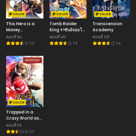
COLOR
COLOR
COLOR
This Hero is a
Tomb Raider
Transcension
Money
King ราชันย์จอมโจร
Academy
Supremacist ผู้
ปล้นสุสาน
ตอนที่ 84
ตอนที่ 411
ตอนที่ 129
กล้าอย่างข้าจะพิชิต
7.3
7.5
7.4
โลกาด้วยเงิน
MANHWA
COLOR
Trapped in a
Crazy World as
an Extra
ตอนที่ 59
5.1