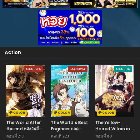
Action
MANHWA
MANHWA
MANHUA
COLOR
COLOR
COLOR
The World After
The World’s Best
The Yellow-
the end หลังวันสิ้น
Engineer ยอด
Haired Villain in
โลก
สถาปนิกผู้พิทักษ์
Female Main
ตอนที่ 213
ตอนที่ 223
ตอนที่ 80