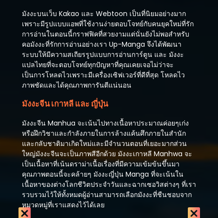
มังงะบนเว็บ Kakao และ Webtoon เป็นที่นิยมอย่างมาก
เพราะมีรูปแบบแอพที่ใช้งานง่ายตอบโจทย์กับคนยุคใหม่ที่รัก
การอ่านในตอนนี้กราฟฟิคที่สวยงามแต่นั่นยังไม่พอสำหรับ
คอมังงะที่รักการอ่านอย่างเรา Up-Manga จึงได้พัฒนา
ระบบให้มีความสเถียรรูปแบบการอ่านการ์ตูน และ มังงะ
แปลไทยที่จะตอบโจทย์ทุกปัญหาที่คุณเคยเจอไม่ว่าจะ
เป็นการโหลดไวเพราะมีเครื่องเซิฟเวอร์ที่ดีที่สุด โหลดไว
ภาพชัดและได้คุณภาพการันตีแน่นอน
มังงะจีน เกาหลี และ ญี่ปุ่น
มังงะจีน Manhua จะเน้นไปทางเนื้อหาประมาณค่อยๆเก่ง
หรือฝึกวิชาและกำลังภายในการล้างแค้นศึกภายในสำนัก
และกลับชาติมาเกิดใหม่และมีจำนวนตอนที่เยอะมากส่วน
ใหญ่มังงะจีนจะเป็นภาพสีอีกด้วย มังงะเกาหลี Manhwa จะ
เป็นเนื้อหาที่เน้นดราม่าเนื้อเรื่องที่มีความเข้มข้นขึ้นมา
คุณภาพตอนนี้จะคล้ายๆ มังงะญี่ปุ่น Manga ที่จะเน้นใน
เนื้อหาของต่างโลกชีวิตประจำวันและฉากเซอวิสต่างๆ ที่เรา
รวบรวมไว้ให้ทั้งหมดผู้อ่านสามารถเลือกมังงะที่ชืนชอบจาก
หมวดหมู่ที่เราแสดงไว้ได้เลย