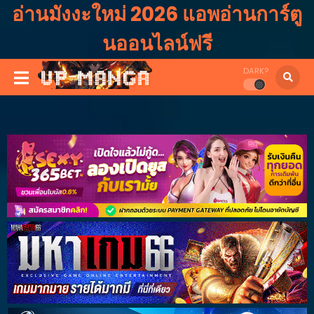
อ่านมังงะใหม่ 2026 แอพอ่านการ์ตู
นออนไลน์ฟรี
DARK?