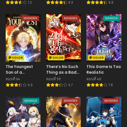
อาณาจักร
Character’s
7.3
8.9
8.8
Novel Wants
Happiness วายร้าย
ผมทองในนิยายของ
MANHWA
MANHWA
MANHUA
นางเอกต้องการความ
สุข
COLOR
COLOR
COLOR
The Youngest
There’s No Such
This Game Is Too
Son of a
Thing as a Bad
Realistic
Magician
Hero in the World
ตอนที่ 64
ตอนที่ 59
ตอนที่ 40
6.9
6.7
7.8
MANHUA
MANHWA
MANHWA