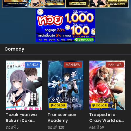
Comedy
MANGA
MANHWA
MANHWA
COLOR
COLOR
Tozaki-san wa
Transcension
Trapped in a
Boku ni Dake
Academy
Crazy World as
Tsumetai
an Extra
ตอนที่ 5
ตอนที่ 128
ตอนที่ 59