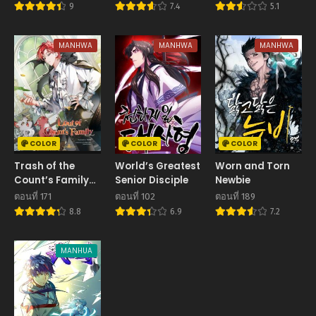
9
7.4
5.1
MANHWA
MANHWA
MANHWA
COLOR
COLOR
COLOR
Trash of the
World’s Greatest
Worn and Torn
Count’s Family
Senior Disciple
Newbie
คุณชายไม่เอาไหน
ตอนที่ 171
ตอนที่ 102
ตอนที่ 189
แห่งตระกูลเคานต์
8.8
6.9
7.2
MANHUA