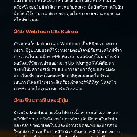
ต้องไปยืนที่ร้านหนังสือให้เมื่อยอีกต่อไปจะอ่านแบบเต็มจอ
หรือครึ่งจอปรับธีมให้เหมาะสมกับคุณจะเป็นธีมสีขาวหรือธีม
มืดก็ทำให้การอ่าน มังงะ ของคุณได้อรรถรสความสนุกตาม
สไตล์ของคุณ
มังงะ Webtoon และ Kakao
มังงะบนเว็บ Kakao และ Webtoon เป็นที่นิยมอย่างมาก
เพราะมีรูปแบบแอพที่ใช้งานง่ายตอบโจทย์กับคนยุคใหม่ที่รัก
การอ่านในตอนนี้กราฟฟิคที่สวยงามแต่นั่นยังไม่พอสำหรับ
คอมังงะที่รักการอ่านอย่างเรา Up-Manga จึงได้พัฒนา
ระบบให้มีความสเถียรรูปแบบการอ่านการ์ตูน และ มังงะ
แปลไทยที่จะตอบโจทย์ทุกปัญหาที่คุณเคยเจอไม่ว่าจะ
เป็นการโหลดไวเพราะมีเครื่องเซิฟเวอร์ที่ดีที่สุด โหลดไว
ภาพชัดและได้คุณภาพการันตีแน่นอน
มังงะจีน เกาหลี และ ญี่ปุ่น
มังงะจีน Manhua จะเน้นไปทางเนื้อหาประมาณค่อยๆเก่ง
หรือฝึกวิชาและกำลังภายในการล้างแค้นศึกภายในสำนัก
และกลับชาติมาเกิดใหม่และมีจำนวนตอนที่เยอะมากส่วน
ใหญ่มังงะจีนจะเป็นภาพสีอีกด้วย มังงะเกาหลี Manhwa จะ