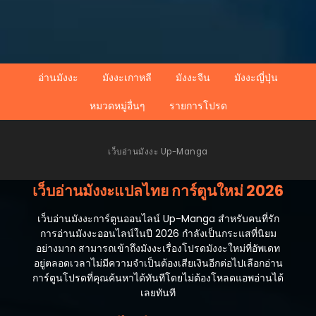
อ่านมังงะ
มังงะเกาหลี
มังงะจีน
มังงะญี่ปุ่น
หมวดหมู่อื่นๆ
รายการโปรด
เว็บอ่านมังงะ Up-Manga
เว็บอ่านมังงะแปลไทย การ์ตูนใหม่ 2026
เว็บอ่านมังงะการ์ตูนออนไลน์ Up-Manga สำหรับคนที่รัก
การอ่านมังงะออนไลน์ในปี 2026 กำลังเป็นกระแสที่นิยม
อย่างมาก สามารถเข้าถึงมังงะเรื่องโปรดมังงะใหม่ที่อัพเดท
อยู่ตลอดเวลาไม่มีความจำเป็นต้องเสียเงินอีกต่อไปเลือกอ่าน
การ์ตูนโปรดที่คุณค้นหาได้ทันทีโดยไม่ต้องโหลดแอพอ่านได้
เลยทันที