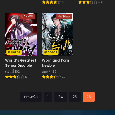
8
6.9
MANHWA
MANHWA
COLOR
COLOR
World’s Greatest
Worn and Torn
Senior Disciple
Newbie
ตอนที่ 102
ตอนที่ 189
6.9
7.2
ก่อนหน้า
1
24
25
26