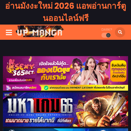
อ่านมังงะใหม่ 2026 แอพอ่านการ์ตู
นออนไลน์ฟรี
DARK?