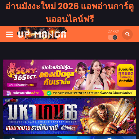
อ่านมังงะใหม่ 2026 แอพอ่านการ์ตู
นออนไลน์ฟรี
DARK?