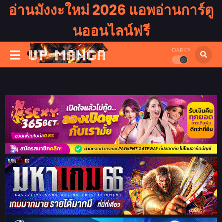
อ่านมังงะใหม่ 2026 แอพอ่านการ์ตู
นออนไลน์ฟรี
DARK?