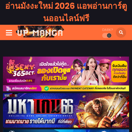
อ่านมังงะใหม่ 2026 แอพอ่านการ์ตู
นออนไลน์ฟรี
DARK?