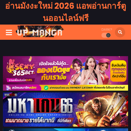
อ่านมังงะใหม่ 2026 แอพอ่านการ์ตู
นออนไลน์ฟรี
DARK?