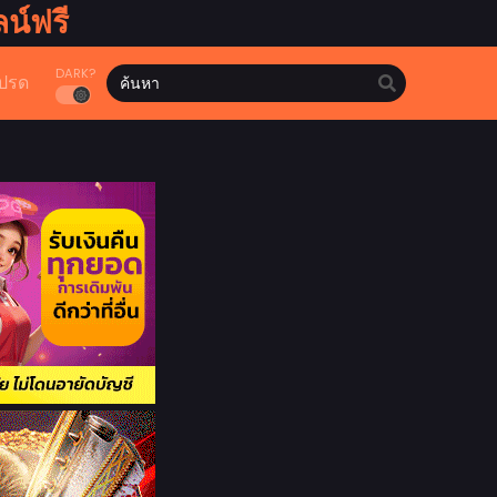
น์ฟรี
DARK?
ปรด