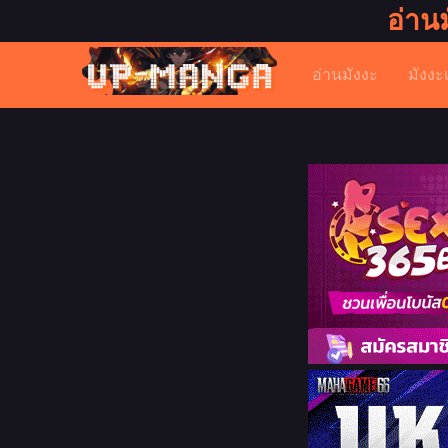
อ่าน
อ่านมังงะ
มังงะ