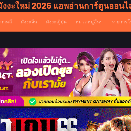
มังงะใหม่ 2026 แอพอ่านการ์ตูนออนไล
เกาหลี
มังงะจีน
มังงะญี่ปุ่น
หมวดหมู่อื่นๆ
รายการโ