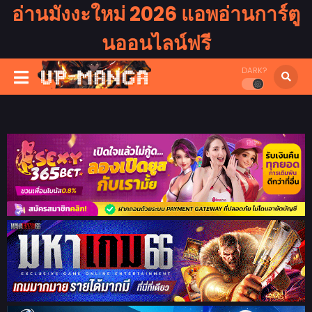
อ่านมังงะใหม่ 2026 แอพอ่านการ์ตู
นออนไลน์ฟรี
DARK?