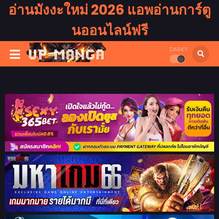
อ่านมังงะใหม่ 2026 แอพอ่านการ์ตู
นออนไลน์ฟรี
DARK?