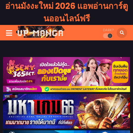
อ่านมังงะใหม่ 2026 แอพอ่านการ์ตู
นออนไลน์ฟรี
DARK?