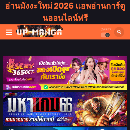
อ่านมังงะใหม่ 2026 แอพอ่านการ์ตู
นออนไลน์ฟรี
DARK?