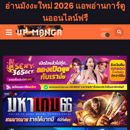
อ่านมังงะใหม่ 2026 แอพอ่านการ์ตู
นออนไลน์ฟรี
DARK?