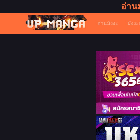
อ่าน
อ่านมังงะ
มังงะ