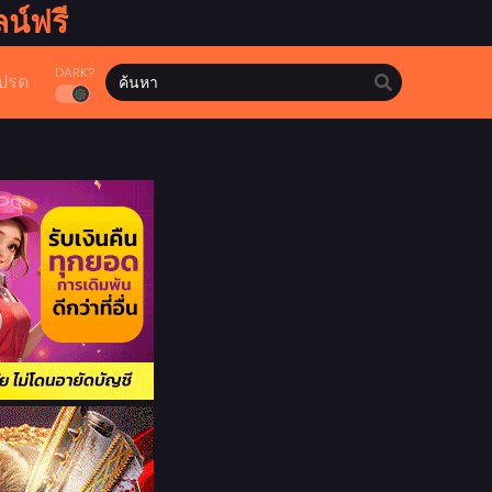
น์ฟรี
DARK?
ปรด