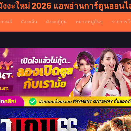
มังงะใหม่ 2026 แอพอ่านการ์ตูนออนไล
เกาหลี
มังงะจีน
มังงะญี่ปุ่น
หมวดหมู่อื่นๆ
รายการโ