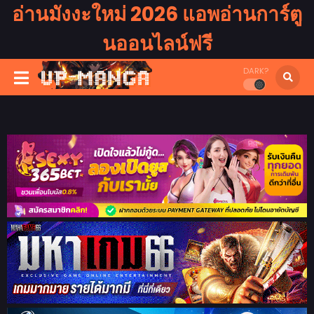
อ่านมังงะใหม่ 2026 แอพอ่านการ์ตู
นออนไลน์ฟรี
DARK?