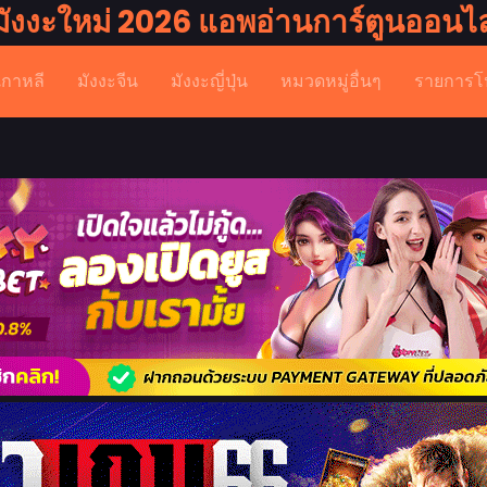
มังงะใหม่ 2026 แอพอ่านการ์ตูนออนไล
เกาหลี
มังงะจีน
มังงะญี่ปุ่น
หมวดหมู่อื่นๆ
รายการโ