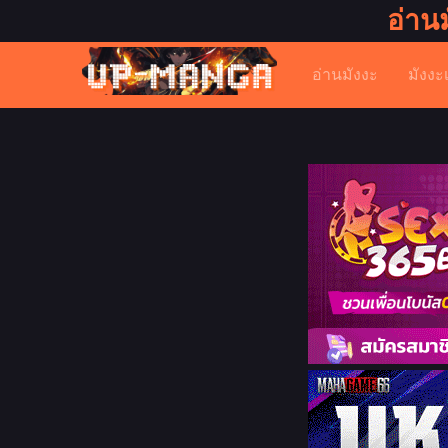
อ่าน
อ่านมังงะ
มังงะ