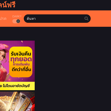
น์ฟรี
DARK?
ปรด