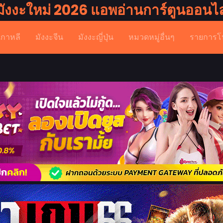
มังงะใหม่ 2026 แอพอ่านการ์ตูนออนไล
เกาหลี
มังงะจีน
มังงะญี่ปุ่น
หมวดหมู่อื่นๆ
รายการโ