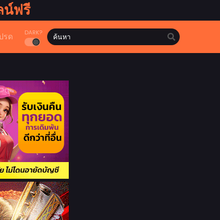
น์ฟรี
DARK?
ปรด