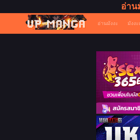
อ่าน
อ่านมังงะ
มังงะ