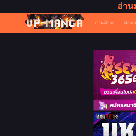
อ่าน
อ่านมังงะ
มังงะ