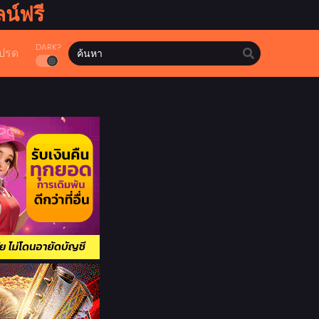
น์ฟรี
DARK?
ปรด