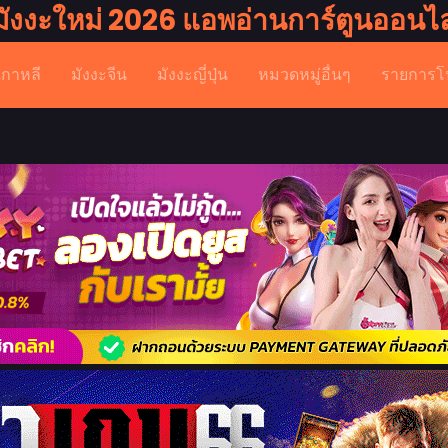
มังงะใหม่ 2026 แอพอ่านการ์ตูนออนไล
เกาหลี
มังงะจีน
มังงะญี่ปุ่น
หมวดหมู่อื่นๆ
รายการโ