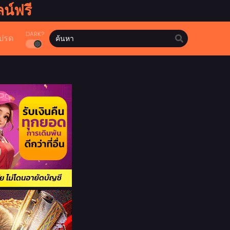
น์ฟรี
DARK?
ปรด