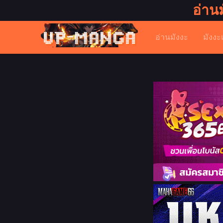
อ่าน
อ่านมังงะ
มังงะ