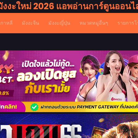
มังงะใหม่ 2026 แอพอ่านการ์ตูนออนไล
เกาหลี
มังงะจีน
มังงะญี่ปุ่น
หมวดหมู่อื่นๆ
รายการโ