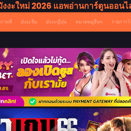
มังงะใหม่ 2026 แอพอ่านการ์ตูนออนไล
เกาหลี
มังงะจีน
มังงะญี่ปุ่น
หมวดหมู่อื่นๆ
รายการโ