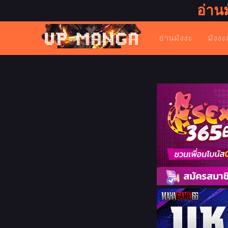
อ่าน
อ่านมังงะ
มังงะ