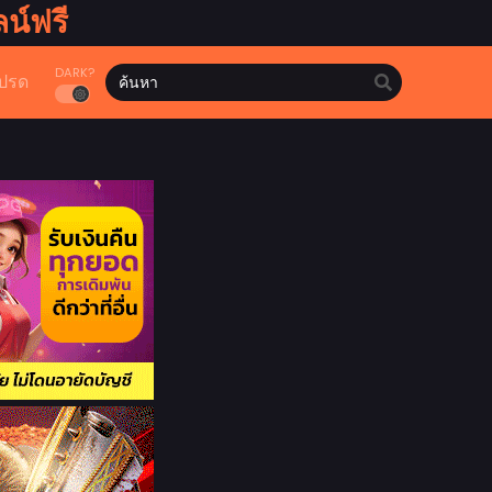
น์ฟรี
DARK?
ปรด