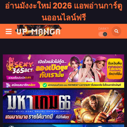
อ่านมังงะใหม่ 2026 แอพอ่านการ์ตู
นออนไลน์ฟรี
DARK?