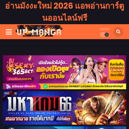
อ่านมังงะใหม่ 2026 แอพอ่านการ์ตู
นออนไลน์ฟรี
DARK?