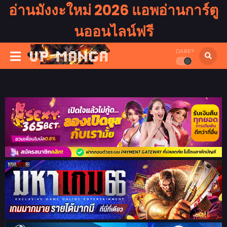
อ่านมังงะใหม่ 2026 แอพอ่านการ์ตู
นออนไลน์ฟรี
DARK?