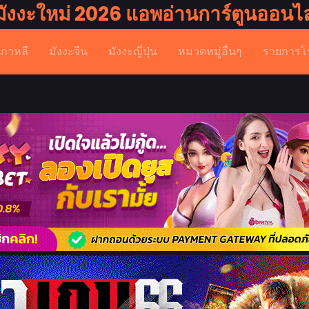
มังงะใหม่ 2026 แอพอ่านการ์ตูนออนไล
เกาหลี
มังงะจีน
มังงะญี่ปุ่น
หมวดหมู่อื่นๆ
รายการโ