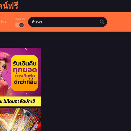
น์ฟรี
DARK?
ปรด