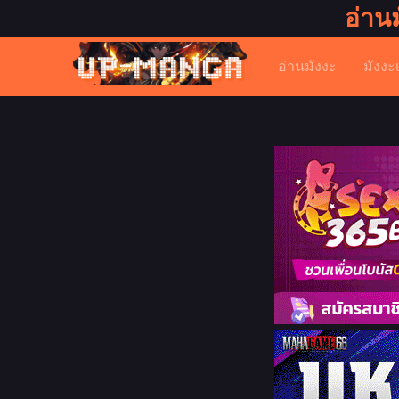
อ่าน
อ่านมังงะ
มังงะ