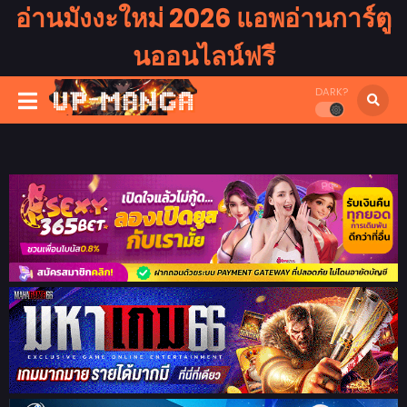
อ่านมังงะใหม่ 2026 แอพอ่านการ์ตู
นออนไลน์ฟรี
DARK?