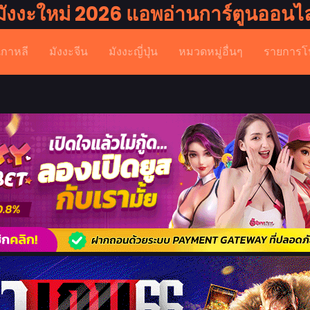
มังงะใหม่ 2026 แอพอ่านการ์ตูนออนไล
เกาหลี
มังงะจีน
มังงะญี่ปุ่น
หมวดหมู่อื่นๆ
รายการโ