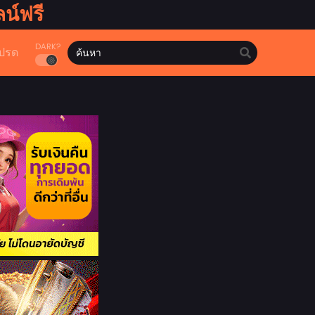
น์ฟรี
DARK?
ปรด