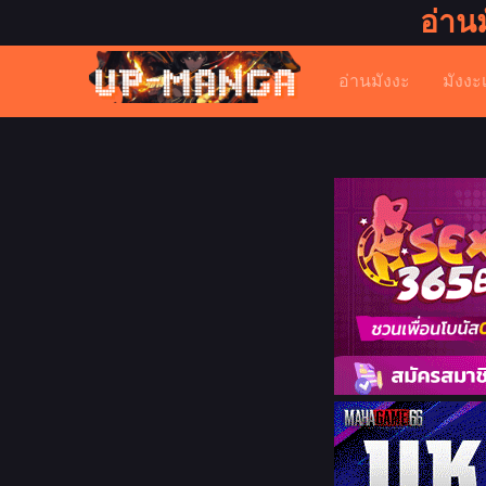
อ่าน
อ่านมังงะ
มังงะ