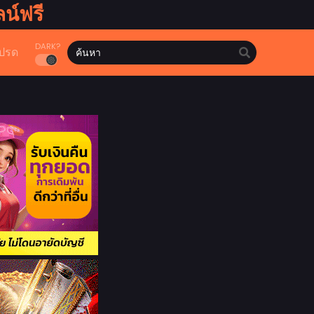
น์ฟรี
DARK?
ปรด