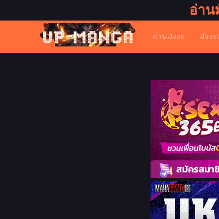
อ่าน
อ่านมังงะ
มังงะ