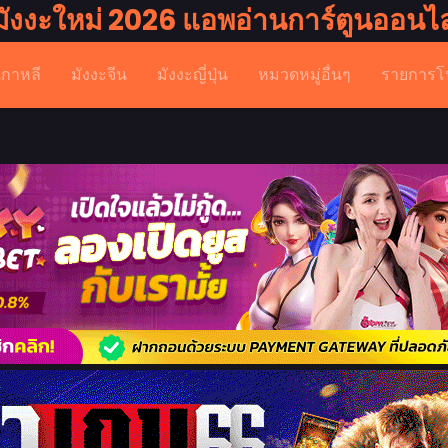
มังงะใหม่ 2026 แอพอ่านการ์ตูนออนไล
เกาหลี
มังงะจีน
มังงะญี่ปุ่น
หมวดหมู่อื่นๆ
รายการโ