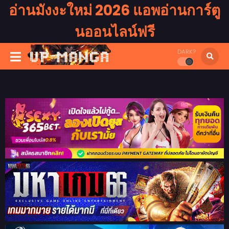
อ่านมังงะใหม่ 2026 แอพอ่านการ์ตู
นออนไลน์ฟรี
DARK?