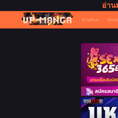
อ่าน
อ่านมังงะ
มังงะ