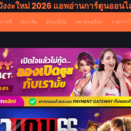
มังงะใหม่ 2026 แอพอ่านการ์ตูนออนไล
เกาหลี
มังงะจีน
มังงะญี่ปุ่น
หมวดหมู่อื่นๆ
รายการโ