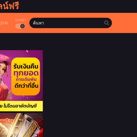
น์ฟรี
DARK?
ปรด