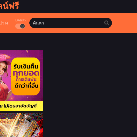
น์ฟรี
DARK?
ปรด