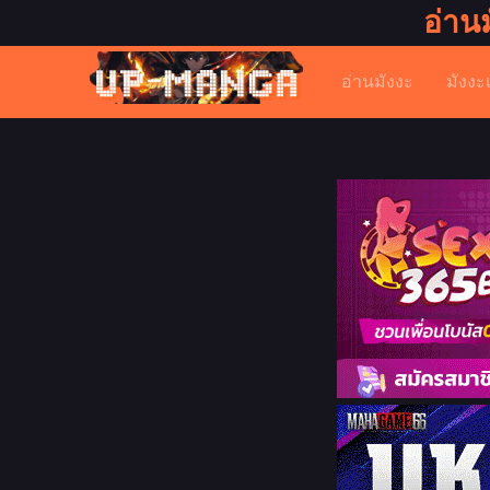
อ่าน
อ่านมังงะ
มังงะ