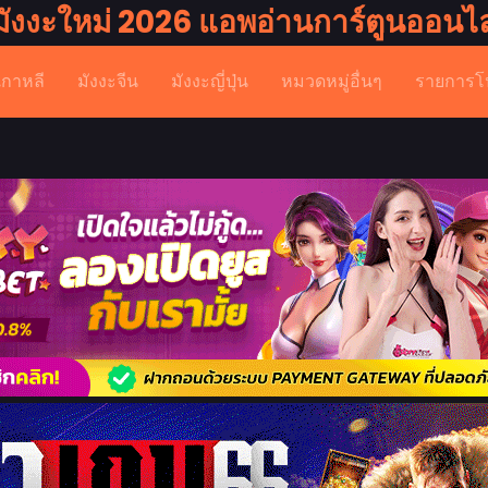
มังงะใหม่ 2026 แอพอ่านการ์ตูนออนไล
เกาหลี
มังงะจีน
มังงะญี่ปุ่น
หมวดหมู่อื่นๆ
รายการโ