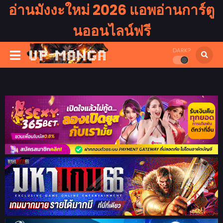
อ่านมังงะใหม่ 2026 แอพอ่านการ์ตู
นออนไลน์ฟรี
DARK?