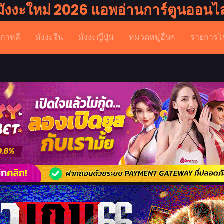
มังงะใหม่ 2026 แอพอ่านการ์ตูนออนไล
เกาหลี
มังงะจีน
มังงะญี่ปุ่น
หมวดหมู่อื่นๆ
รายการโ