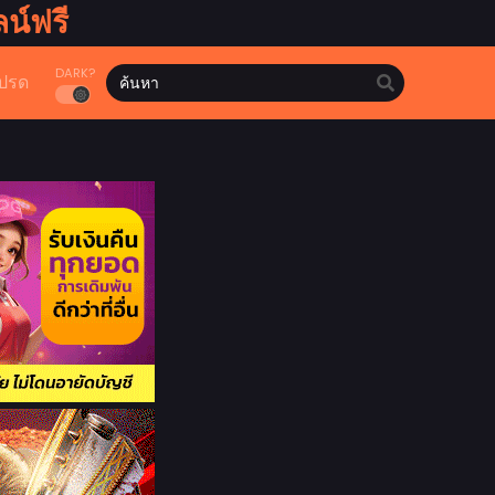
น์ฟรี
DARK?
ปรด