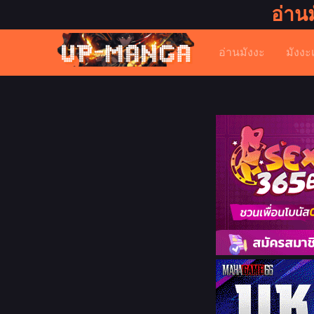
อ่าน
อ่านมังงะ
มังงะ