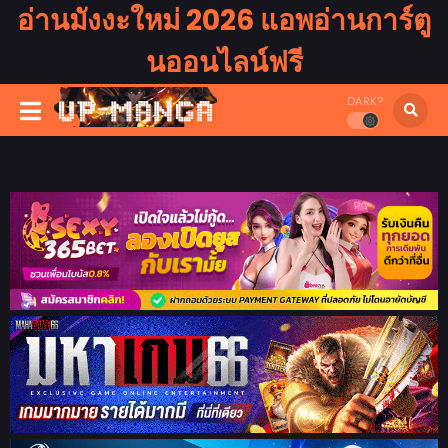
อ่านมังงะใหม่ 2026 แอพอ่านการ์ตู
นออนไลน์ฟรี
DARK?