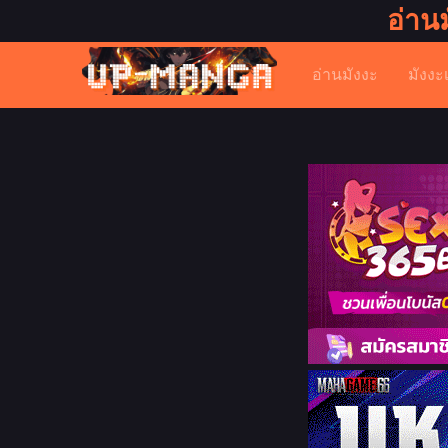
อ่าน
อ่านมังงะ
มังงะ