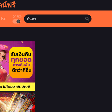
น์ฟรี
DARK?
ปรด