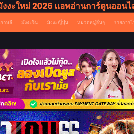
มังงะใหม่ 2026 แอพอ่านการ์ตูนออนไล
เกาหลี
มังงะจีน
มังงะญี่ปุ่น
หมวดหมู่อื่นๆ
รายการโ