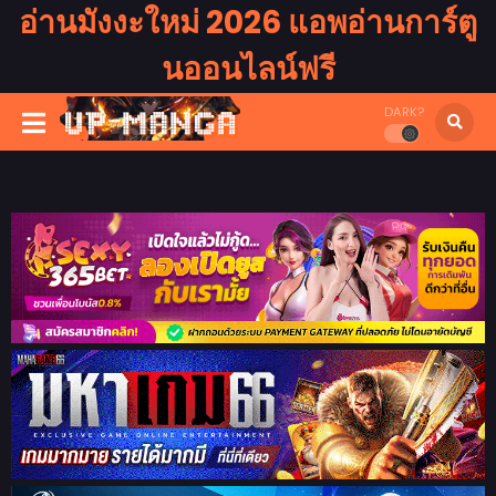
อ่านมังงะใหม่ 2026 แอพอ่านการ์ตู
นออนไลน์ฟรี
DARK?