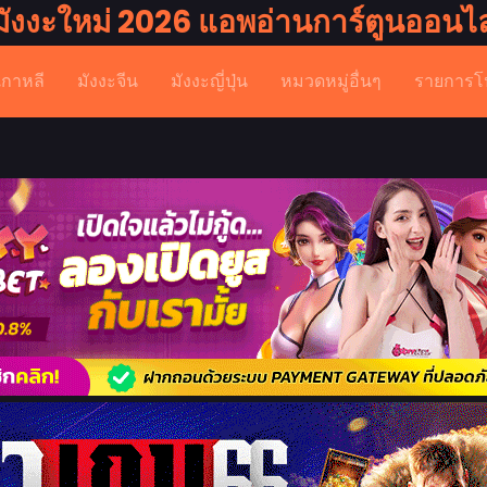
มังงะใหม่ 2026 แอพอ่านการ์ตูนออนไล
เกาหลี
มังงะจีน
มังงะญี่ปุ่น
หมวดหมู่อื่นๆ
รายการโ