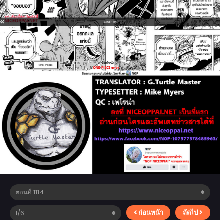
ก่อนหน้า
ถัดไป