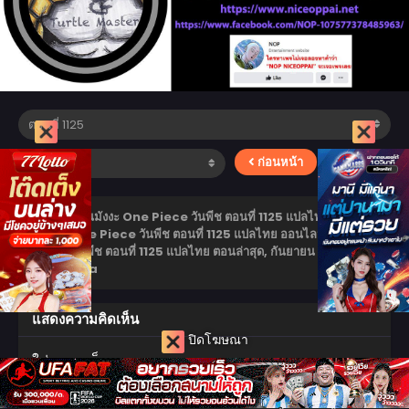
ก่อนหน้า
ถัดไป
Tags: อ่านมังงะ One Piece วันพีช ตอนที่ 1125 แปลไทย, อ่าน
การ์ตูน One Piece วันพีช ตอนที่ 1125 แปลไทย ออนไลน์, One
Piece วันพีช ตอนที่ 1125 แปลไทย ตอนล่าสุด,
กันยายน 7, 2024
,
upmanga
แสดงความคิดเห็น
ปิดโฆษณา
ใส่ความเห็น
อีเมลของคุณจะไม่แสดงให้คนอื่นเห็น
ช่องข้อมูลจำเป็นถูกทำ