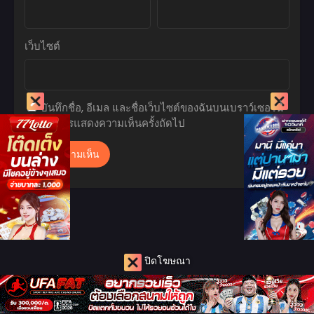
เว็บไซต์
บันทึกชื่อ, อีเมล และชื่อเว็บไซต์ของฉันบนเบราว์เซอร์นี้
สำหรับการแสดงความเห็นครั้งถัดไป
ปิดโฆษณา