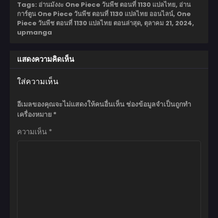
Tags: อ่านมังงะ One Piece วันพีช ตอนที่ 1130 แปลไทย, อ่าน
การ์ตูน One Piece วันพีช ตอนที่ 1130 แปลไทย ออนไลน์, One
Piece วันพีช ตอนที่ 1130 แปลไทย ตอนล่าสุด,
ตุลาคม 21, 2024
,
upmanga
แสดงความคิดเห็น
ใส่ความเห็น
อีเมลของคุณจะไม่แสดงให้คนอื่นเห็น
ช่องข้อมูลจำเป็นถูกทำ
เครื่องหมาย
*
ความเห็น
*