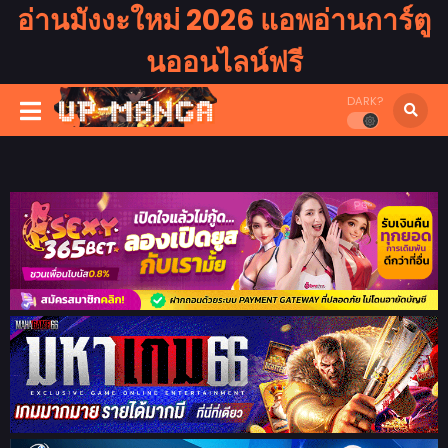
อ่านมังงะใหม่ 2026 แอพอ่านการ์ตู
นออนไลน์ฟรี
DARK?