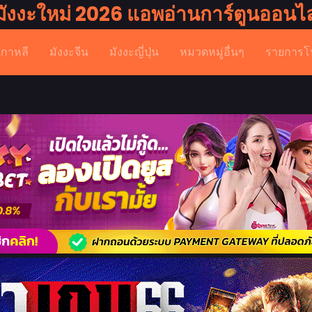
มังงะใหม่ 2026 แอพอ่านการ์ตูนออนไล
เกาหลี
มังงะจีน
มังงะญี่ปุ่น
หมวดหมู่อื่นๆ
รายการโ