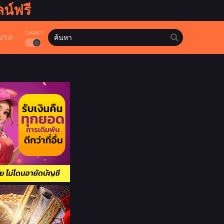
น์ฟรี
DARK?
ปรด