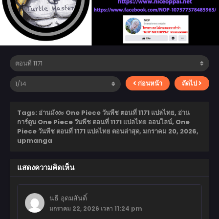
ก่อนหน้า
ถัดไป
Tags: อ่านมังงะ One Piece วันพีช ตอนที่ 1171 แปลไทย, อ่าน
การ์ตูน One Piece วันพีช ตอนที่ 1171 แปลไทย ออนไลน์, One
Piece วันพีช ตอนที่ 1171 แปลไทย ตอนล่าสุด,
มกราคม 20, 2026
,
upmanga
แสดงความคิดเห็น
นธี อุดมสันติ์
มกราคม 22, 2026 เวลา 11:24 pm