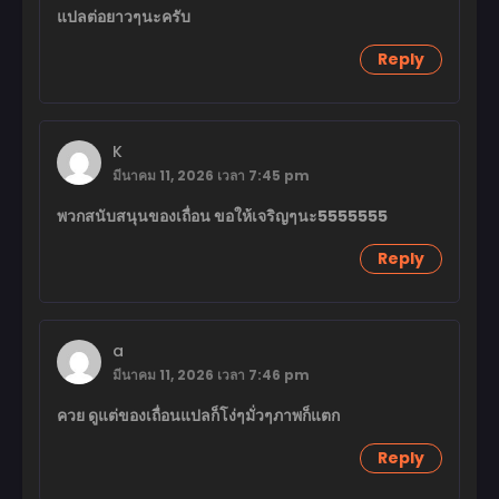
แปลต่อยาวๆนะครับ
Reply
K
มีนาคม 11, 2026 เวลา 7:45 pm
พวกสนับสนุนของเถื่อน ขอให้เจริญๆนะ5555555
Reply
a
มีนาคม 11, 2026 เวลา 7:46 pm
ควย ดูแต่ของเถื่อนแปลก็โง่ๆมั่วๆภาพก็แตก
Reply