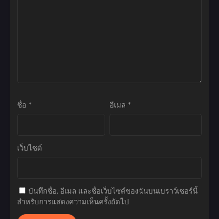
ชื่อ
*
อีเมล
*
เว็บไซต์
บันทึกชื่อ, อีเมล และชื่อเว็บไซต์ของฉันบนเบราว์เซอร์นี้
สำหรับการแสดงความเห็นครั้งถัดไป