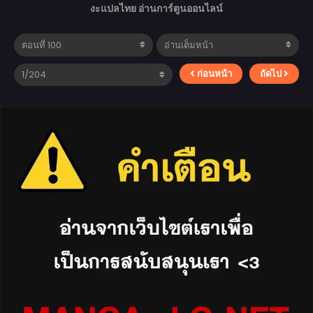
งะแปลไทย อ่านการ์ตูนออนไลน์
ก่อนหน้า
ถัดไป