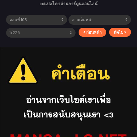
งะแปลไทย อ่านการ์ตูนออนไลน์
ก่อนหน้า
ถัดไป