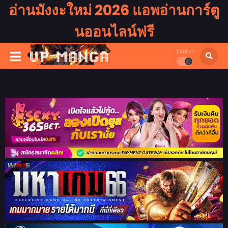
อ่านมังงะใหม่ 2026 แอพอ่านการ์ตู
นออนไลน์ฟรี
DARK?