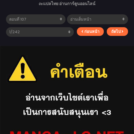
งะแปลไทย อ่านการ์ตูนออนไลน์
ก่อนหน้า
ถัดไป