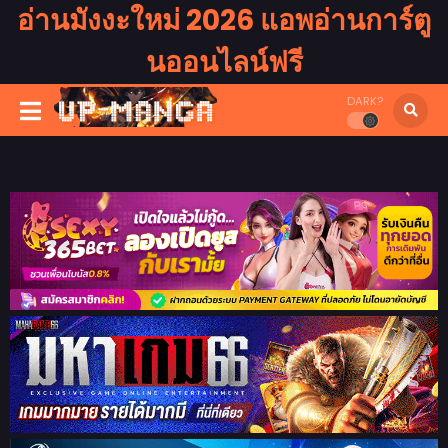
อ่านมังงะใหม่ 2026 แอพอ่านการ์ตู
นออนไลน์ฟรี
DARK?