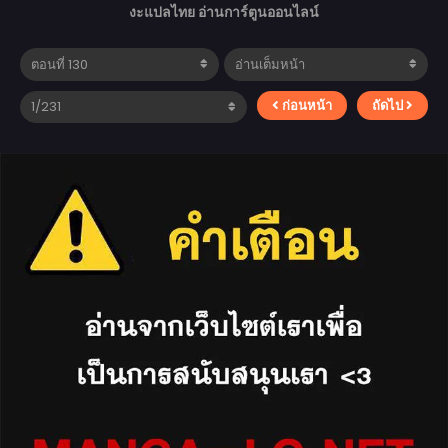
งะแปลไทย อ่านการ์ตูนออนไลน์
ก่อนหน้า
ถัดไป