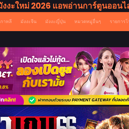
มังงะใหม่ 2026 แอพอ่านการ์ตูนออนไล
เกาหลี
มังงะจีน
มังงะญี่ปุ่น
หมวดหมู่อื่นๆ
รายการโ