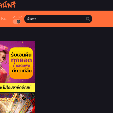
น์ฟรี
DARK?
ปรด