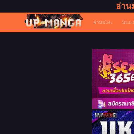
อ่าน
อ่านมังงะ
มังงะ